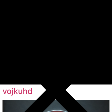
vojkuhd